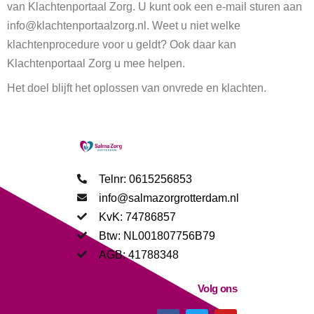
van Klachtenportaal Zorg. U kunt ook een e-mail sturen aan
info@klachtenportaalzorg.nl. Weet u niet welke
klachtenprocedure voor u geldt? Ook daar kan
Klachtenportaal Zorg u mee helpen.
Het doel blijft het oplossen van onvrede en klachten.
Telnr: 0615256853
info@salmazorgrotterdam.nl
KvK: 74786857
Btw: NL001807756B79
AGB: 41788348
Volg ons
F
T
Y